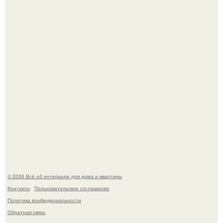
превратил солнечные ожоги в арт - объект.
Невеста без права выбора: как показ Samuel Cirnansck
2012 года превратил подиум в манифест против
принуждения.
© 2026 Всё об интерьере для дома и квартиры
Контакты
Пользовательское соглашение
Политика конфидециальности
Обратная связь