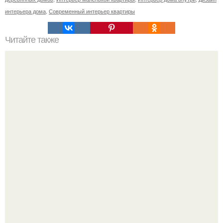
интерьера дома
,
Современный интерьер квартиры
Читайте также
Какие модные шторы сейчас. Модные шторы в
интерьере — обзор лучших новинок 2019 года (100
фото)