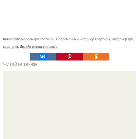
Категории:
Мебель для гостиной
,
Современный интерьер квартиры
,
Интерьер для
квартиры
,
Дизайн интерьера дома
Читайте также
Икеа для прихожей ИДЕИ. Мебель для прихожей
«ИКЕА»: ассортимент и функциональные особенности