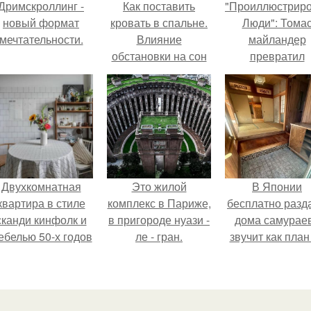
Дримскроллинг -
Как поставить
"Проиллюстрир
новый формат
кровать в спальне.
Люди": Тома
мечтательности.
Влияние
майландер
обстановки на сон
превратил
солнечные ожог
арт - объект.
Двухкомнатная
Это жилой
В Японии
квартира в стиле
комплекс в Париже,
бесплатно разд
сканди кинфолк и
в пригороде нуази -
дома самураев
ебелью 50-х годов
ле - гран.
звучит как план
в высотке на
новую жизнь
котельнической.