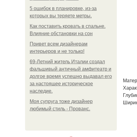
5 ошибок в планировке, из-за
которых вы теряете метры.
Как поставить кровать в спальне.
Влияние обстановки на сон
Привет всем дизайнерам
интерьеров и не только!
69-Летний житель Италии создал
фальшивый античный амфитеатр и
долгое время успешно выдавал его
Матер
за настоящее историческое
Харак
наследие.
Глубин
Моя супруга тоже дизайнер
Ширин
любимый стиль - Прованс.