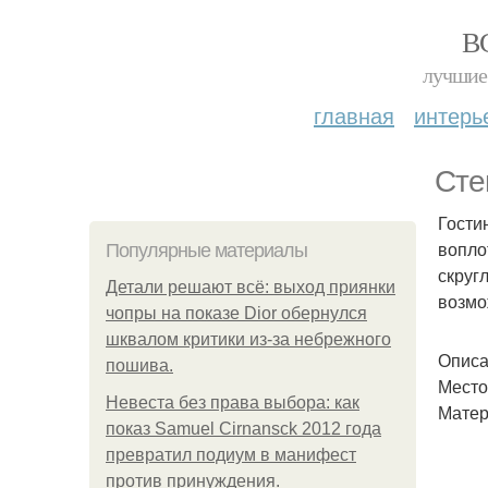
В
лучшие 
главная
интерь
Сте
Гости
вопло
Популярные материалы
скруг
Детали решают всё: выход приянки
возмо
чопры на показе Dior обернулся
шквалом критики из-за небрежного
Описа
пошива.
Место 
Невеста без права выбора: как
Матер
показ Samuel Cirnansck 2012 года
превратил подиум в манифест
против принуждения.