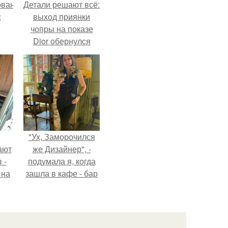
ованные
Детали решают всё:
с
выход приянки
чопры на показе
Dior обернулся
и в
шквалом критики
из-за небрежного
пошива.
"Ух, Заморочился
ают
же Дизайнер", -
 -
подумала я, когда
 на
зашла в кафе - бар
.
"слезы березы".