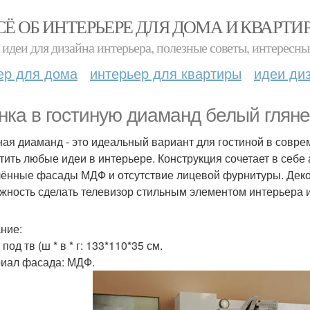
СЁ ОБ ИНТЕРЬЕРЕ ДЛЯ ДОМА И КВАРТИ
идеи для дизайна интерьера, полезные советы, интересны
ер для дома
интерьер для квартиры
идеи ди
нка в гостиную диаманд белый гляне
ная диаманд - это идеальный вариант для гостиной в совр
тить любые идеи в интерьере. Конструкция сочетает в себе
лённые фасады МДФ и отсутствие лицевой фурнитуры. Деко
жность сделать телевизор стильным элементом интерьера и
ние:
под тв (ш * в * г: 133*110*35 см.
иал фасада: МДФ.