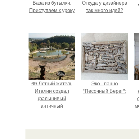
Ваза из бутылки.
Откуда у дизайнера
Приступаем к уроку
так много идей?
69-Летний житель
Эко - панно
Италии создал
"Песочный Берег":
фальшивый
античный
м
амфитеатр и
долгое время
успешно выдавал
его за настоящее