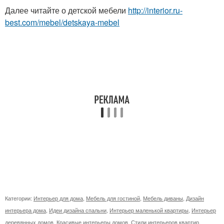
Далее читайте о детской мебели
http://interior.ru-
best.com/mebel/detskaya-mebel
Категории:
Интерьер для дома
,
Мебель для гостиной
,
Мебель диваны
,
Дизайн
интерьера дома
,
Идеи дизайна спальни
,
Интерьер маленькой квартиры
,
Интерьер
деревянных домов
,
Красивые интерьеры домов
,
Стили интерьеров квартир
,