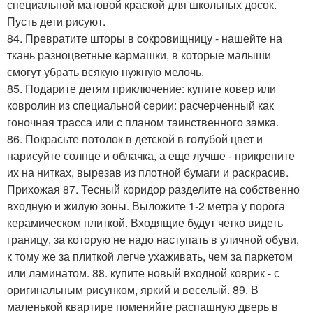
специальной матовой краской для школьных досок.
Пусть дети рисуют.
84. Превратите шторы в сокровищницу - нашейте на
ткань разноцветные кармашки, в которые малыши
смогут убрать всякую нужную мелочь.
85. Подарите детям приключение: купите ковер или
ковролин из специальной серии: расчерченный как
гоночная трасса или с планом таинственного замка.
86. Покрасьте потолок в детской в голубой цвет и
нарисуйте солнце и облачка, а еще лучше - прикрепите
их на нитках, вырезав из плотной бумаги и раскрасив.
Прихожая 87. Тесный коридор разделите на собственно
входную и жилую зоны. Выложите 1-2 метра у порога
керамическом плиткой. Входящие будут четко видеть
границу, за которую не надо наступать в уличной обуви,
к тому же за плиткой легче ухаживать, чем за паркетом
или ламинатом. 88. купите новый входной коврик - с
оригинальным рисунком, яркий и веселый. 89. В
маленькой квартире поменяйте распашную дверь в