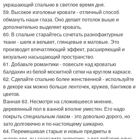
украшающий спальню в светлое время дня.
59. Высокое изголовье кровати - отличный способ
обмануть наши глаза. Оно делает потолок выше и
дополнительно выделяет кровать.
60. В спальне старайтесь сочетать разнофактурные
ткани - шелк и вельвет, глянцевые и матовые. Это
производит впечатляющий эффект, расширяющий и
визуально насыщающий пространство.
61. Добавьте романтики - повесьте над кроватью
балдахин из белой москитной сетки на круглом каркасе.
62. Сделайте спальню более женственной - используйте
в декоре как можно больше ленточек, кружев, бантиков и
цветов.
Ванная 63. Несмотря на сложившееся мнение,
деревянный пол в ванной вполне уместен. Его надо
покрыть специальным лаком - это довольно дорого, но
зато долговечно и по-настоящему шикарно.
64. Перемешивая старые и новые предметы в
интерьере, вы создадите эклектику, а вот добавив одну