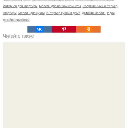
Интерьер для квартиры
,
Мебель для ванной комнаты
,
Современный интерьер
квартиры
,
Мебель для кухни
,
Интерьер кухни в доме
,
Детская мебель
,
Идеи
дизайна прихожей
Читайте также
Бизнес - идея: производство биокаминов.