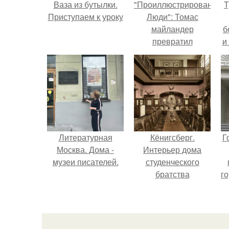
Ваза из бутылки.
"Проиллюстрированные
Т
Приступаем к уроку
Люди": Томас
майландер
б
превратил
и
солнечные ожоги в
арт - объект.
Литературная
Кёнигсберг.
Г
Москва. Дома -
Интерьер дома
музеи писателей.
студенческого
братства
го
"Германия".