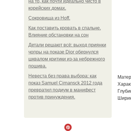
на то, как почти идеально чисто в
корейских домах.
Сокровища из Hoff.
Как поставить кровать в спальне.
Влияние обстановки на сон
Детали решают всё: выход приянки
чопры на показе Dior обернулся
шквалом критики из-за небрежного
пошива.
Невеста без права выбора: как
Матер
показ Samuel Cirnansck 2012 года
Харак
превратил подиум в манифест
Глубин
против принуждения.
Ширин