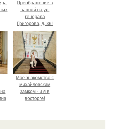
ира
Преображение в
тных
ванной на ул.
генерала
Григорова, д. 36!
Моё знакомство с
михайловским
яна
замком - и я в
ина
восторге!
й
я
ы в