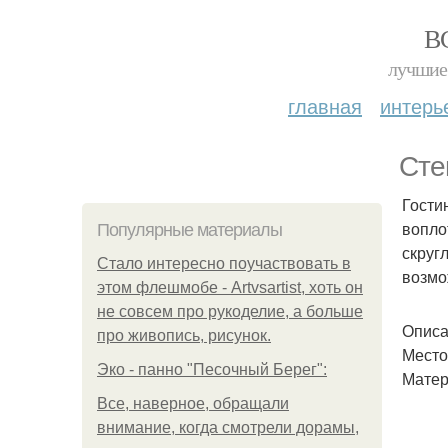
В
лучшие 
главная
интерь
Сте
Гости
вопло
Популярные материалы
скруг
Стало интересно поучаствовать в
возмо
этом флешмобе - Artvsartist, хоть он
не совсем про рукоделие, а больше
Описа
про живопись, рисунок.
Место 
Эко - панно "Песочный Берег":
Матер
Все, наверное, обращали
внимание, когда смотрели дорамы,