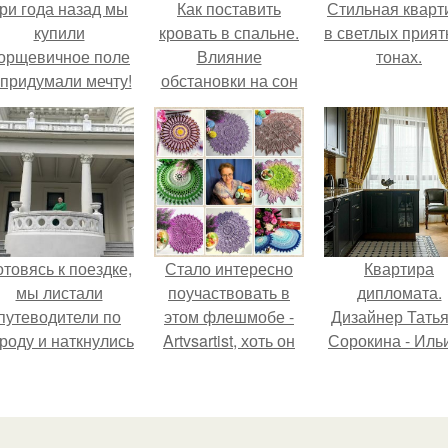
ри года назад мы
Как поставить
Стильная кварт
купили
кровать в спальне.
в светлых прия
орщевичное поле
Влияние
тонах.
 придумали мечту!
обстановки на сон
отовясь к поездке,
Стало интересно
Квартира
мы листали
поучаствовать в
дипломата.
путеводители по
этом флешмобе -
Дизайнер Тать
роду и наткнулись
Artvsartist, хоть он
Сорокина - Иль
на фотографию
не совсем про
создала
белого дворца.
рукоделие, а
классически
больше про
интерьер дл
живопись, рисунок.
возрастной пар