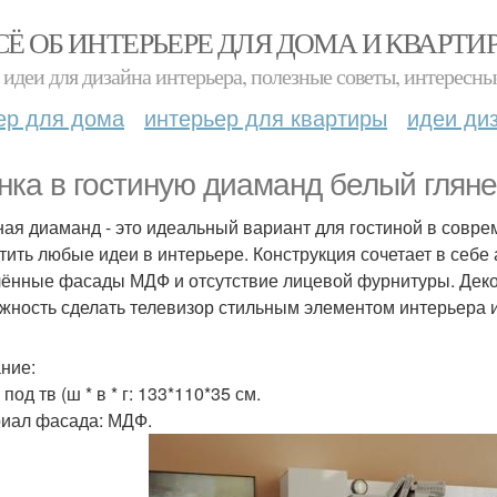
СЁ ОБ ИНТЕРЬЕРЕ ДЛЯ ДОМА И КВАРТИ
идеи для дизайна интерьера, полезные советы, интересны
ер для дома
интерьер для квартиры
идеи ди
нка в гостиную диаманд белый гляне
ная диаманд - это идеальный вариант для гостиной в совр
тить любые идеи в интерьере. Конструкция сочетает в себе
лённые фасады МДФ и отсутствие лицевой фурнитуры. Деко
жность сделать телевизор стильным элементом интерьера и
ние:
под тв (ш * в * г: 133*110*35 см.
иал фасада: МДФ.