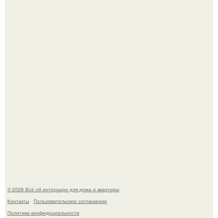
Невеста без права выбора: как показ Samuel Cirnansck
2012 года превратил подиум в манифест против
принуждения.
Сокровища из Hoff.
© 2026 Всё об интерьере для дома и квартиры
Контакты
Пользовательское соглашение
Политика конфидециальности