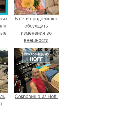
ких
В сети продолжают
или
обсуждать
ные
изменения во
внешности
актрисы.
ель
Сокровища из Hoff.
л
я