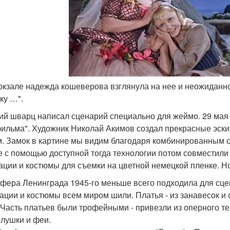
вокзале надежда кошеверова взглянула на нее и неожиданн
ку …".
ий шварц написал сценарий специально для жеймо. 29 мая 1
ильма". Художник Николай Акимов создал прекрасные эскиз
м. Замок в картине мы видим благодаря комбинированным с
е с помощью доступной тогда технологии потом совместили
ации и костюмы для съемки на цветной немецкой пленке. Но
фера Ленинграда 1945-го меньше всего подходила для сцен
ации и костюмы всем миром шили. Платья - из занавесок и 
 Часть платьев были трофейными - привезли из оперного т
олушки и феи.