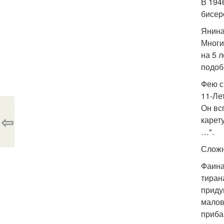
В 194
бисер
Янина
Многи
на 5 
подоб
Фею с
11-Ле
Он вс
⇦
карет
…".
Сложн
Фаина
тиран
приду
малов
приба