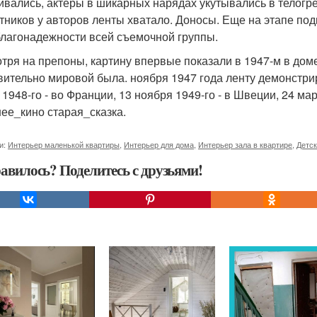
ивались, актеры в шикарных нарядах укутывались в телогре
тников у авторов ленты хватало. Доносы. Еще на этапе под
благонадежности всей съемочной группы.
тря на препоны, картину впервые показали в 1947-м в дом
вительно мировой была. ноября 1947 года ленту демонстрир
 1948-го - во Франции, 13 ноября 1949-го - в Швеции, 24 ма
ее_кино старая_сказка.
и:
Интерьер маленькой квартиры
,
Интерьер для дома
,
Интерьер зала в квартире
,
Детс
авилось? Поделитесь с друзьями!