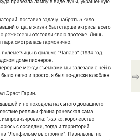
ткуда привезла лампу в виде луны, украшенную
аторий, поставив задачу набрать 5 кило.
авший отца, в жизни был старше актрисы всего
 но режиссеры отстояли свою протеже. Лишь
ы пара смотрелась гармонично.
 пулеметчицы в фильме "Чапаев" (1934 год.
адском доме пионеров.
 перерыве между съемками мы залезали с ней в
⇨
й было легко и просто, я был по-детски влюблен
ал Эраст Гарин.
удавшей и не походила на сытого домашнего
 хлесткие реплики фаина раневская сама
 импровизировала: "жалко, королевство
сорюсь с соседями, тогда и территорий
 на "Ленфильме выстроили". Павильоны не