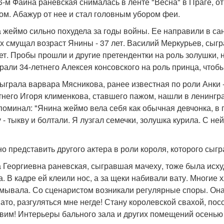
6-м Фаина раневская снималась в ленте "Весна" в Праге, о
ом. Абажур от нее и стал головным убором феи.
 жеймо сильно похудела за годы войны. Ее направили в сан
х смущал возраст Янины - 37 лет. Василий Меркурьев, сыгр
лет. Пробы прошли и другие претендентки на роль золушки,
рали 34-летнего Алексея консовского на роль принца, чтоб
ыграла варвара Мясникова, ранее известная по роли Анки -
тнего Игоря клименкова, ставшего пажом, нашли в ленингр
поминал: "Янина жеймо вела себя как обычная девчонка, в
у - тыкву и болтали. Я лузгал семечки, золушка курила. С не
о представить другого актера в роли короля, которого сыгр
 Георгиевна раневская, сыгравшая мачеху, тоже была исх
а. В кадре ей клеили нос, а за щеки набивали вату. Многие
мывала. Со сценаристом возникали регулярные споры. Она
ато, разгуляться мне негде! Стану королевской свахой, пос
вим! Интерьеры бального зала и других помещений осенью