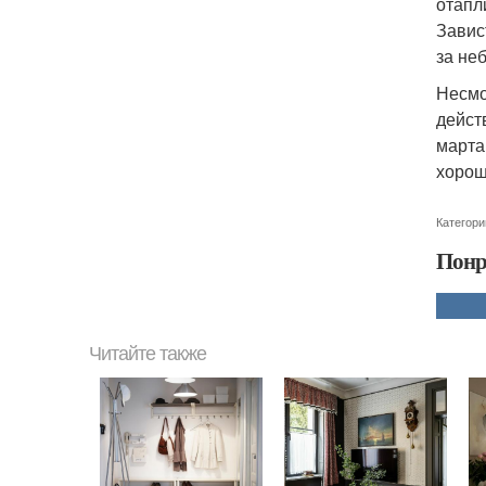
отапл
Завис
за не
Несмо
дейст
марта
хорош
Категори
Понр
Читайте также