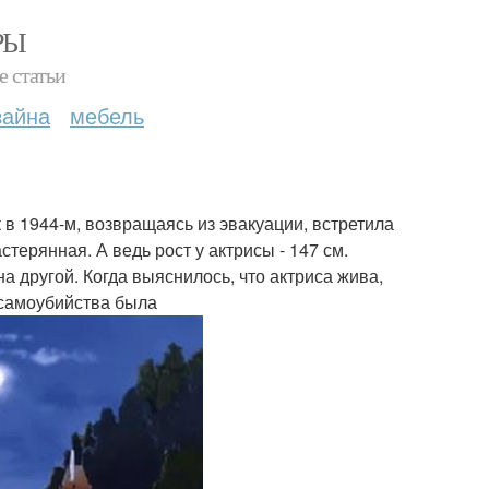
РЫ
е статьи
зайна
мебель
в 1944-м, возвращаясь из эвакуации, встретила
стерянная. А ведь рост у актрисы - 147 см.
а другой. Когда выяснилось, что актриса жива,
и самоубийства была