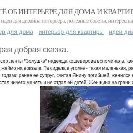
СЁ ОБ ИНТЕРЬЕРЕ ДЛЯ ДОМА И КВАРТИ
идеи для дизайна интерьера, полезные советы, интересны
ер для дома
интерьер для квартиры
идеи ди
рая добрая сказка.
сер ленты "Золушка" надежда кошеверова вспоминала, как 
 жеймо на вокзале. Та сидела в уголке - такая маленькая, ра
 годами ранее ее супруг, считая Янину погибшей, женился н
 стал ничего менять и не отдал ей детей. Женщина на гран