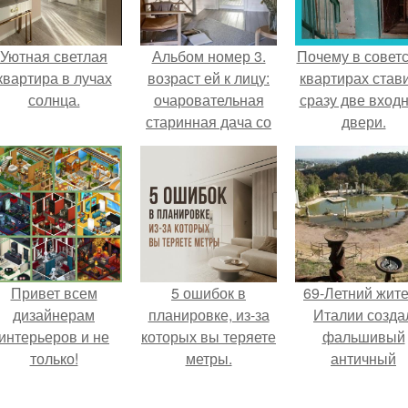
Уютная светлая
Альбом номер 3.
Почему в советс
квартира в лучах
возраст ей к лицу:
квартирах став
солнца.
очаровательная
сразу две вход
старинная дача со
двери.
спальней на
чердаке в Швеции.
Привет всем
5 ошибок в
69-Летний жит
дизайнерам
планировке, из-за
Италии созда
интерьеров и не
которых вы теряете
фальшивый
только!
метры.
античный
амфитеатр и
долгое врем