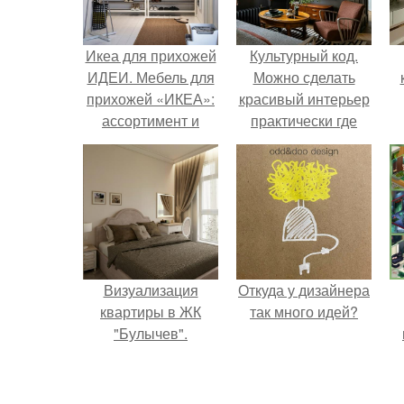
Икеа для прихожей
Культурный код.
ИДЕИ. Мебель для
Можно сделать
прихожей «ИКЕА»:
красивый интерьер
ассортимент и
практически где
функциональные
угодно.
особенности
Визуализация
Откуда у дизайнера
квартиры в ЖК
так много идей?
"Булычев".