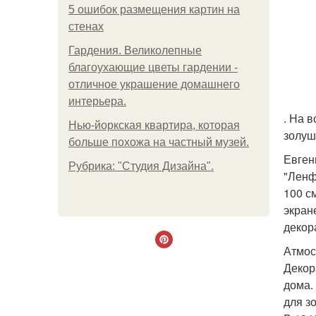
5 ошибок размещения картин на
стенах
Гардения. Великолепные
благоухающие цветы гардении -
отличное украшение домашнего
интерьера.
. На 
Нью-йоркская квартира, которая
золуш
больше похожа на частный музей.
Евген
Рубрика: "Студия Дизайна".
"Ленф
100 с
экран
декор
Атмос
Декор
дома.
для з