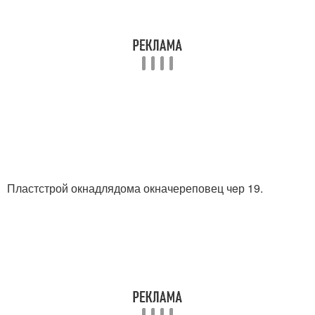
Пластстрой окнадлядома окначереповец чeр 19.