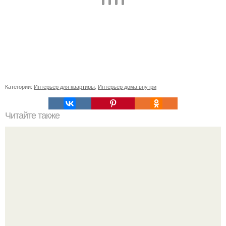
Категории:
Интерьер для квартиры
,
Интерьер дома внутри
Читайте также
Как правильно обрезать герань, чтобы она пышно цвела.