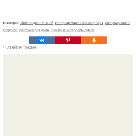
Категории:
Мебель для гостиной
,
Интерьер маленькой квартиры
,
Интерьер зала в
квартире
,
Интерьер для дома
,
Красивые интерьеры домов
Читайте также
Сколько сохнут обои на флизелиновой основе после
поклейки. Когда высохнет клей?