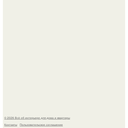
Это жилой комплекс в Париже, в пригороде нуази - ле -
гран.
В Японии бесплатно раздают дома самураев - звучит как
план на новую жизнь.
© 2026 Всё об интерьере для дома и квартиры
Контакты
Пользовательское соглашение