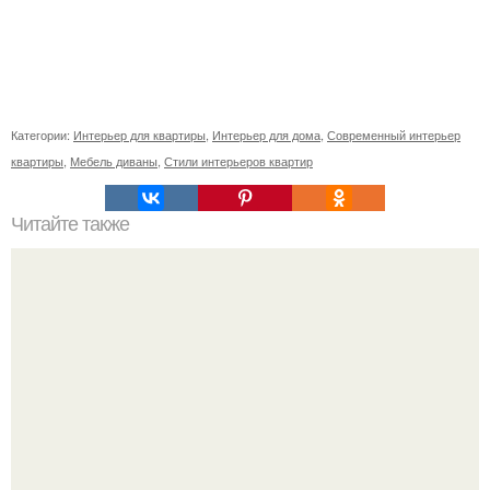
Категории:
Интерьер для квартиры
,
Интерьер для дома
,
Современный интерьер
квартиры
,
Мебель диваны
,
Стили интерьеров квартир
Читайте также
Резьба по дереву в стиле барокко. Резьба по дереву:
стилистические направления и характерные узоры.