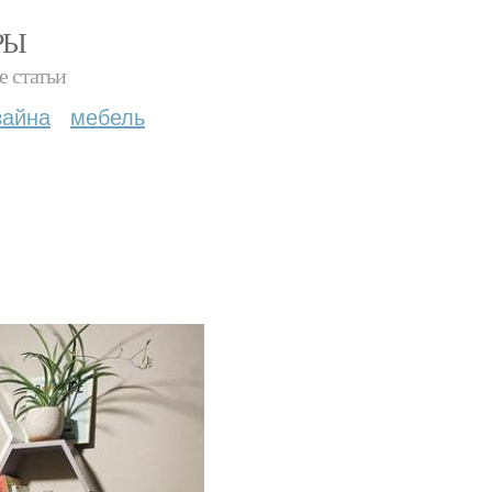
РЫ
е статьи
зайна
мебель