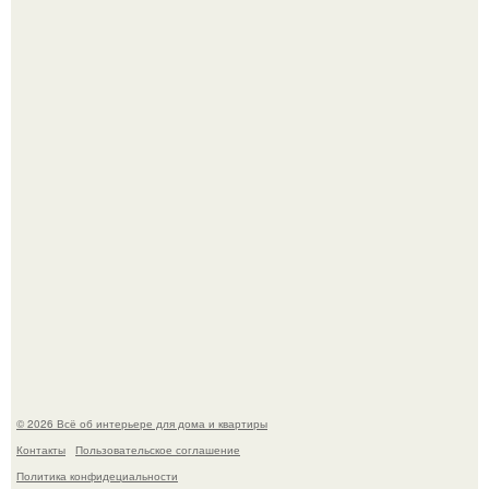
Сокровища из Hoff.
Эко - панно "Песочный Берег":
© 2026 Всё об интерьере для дома и квартиры
Контакты
Пользовательское соглашение
Политика конфидециальности