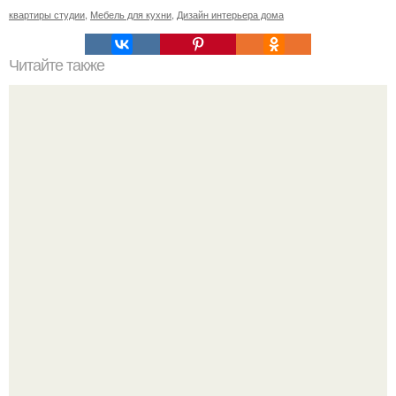
квартиры студии
,
Мебель для кухни
,
Дизайн интерьера дома
Читайте также
Сколько сохнут обои на флизелиновой основе после
поклейки. Когда высохнет клей?