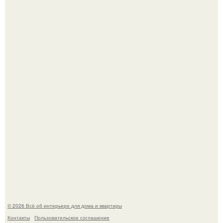
Это жилой комплекс в Париже, в пригороде нуази - ле -
гран.
В Японии бесплатно раздают дома самураев - звучит как
план на новую жизнь.
© 2026 Всё об интерьере для дома и квартиры
Контакты
Пользовательское соглашение