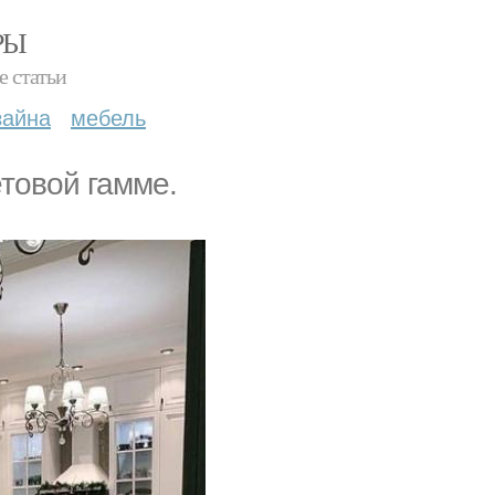
РЫ
е статьи
зайна
мебель
товой гамме.