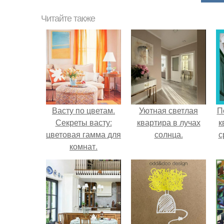
Читайте также
Васту по цветам.
Уютная светлая
П
Секреты васту:
квартира в лучах
к
цветовая гамма для
солнца.
с
комнат.