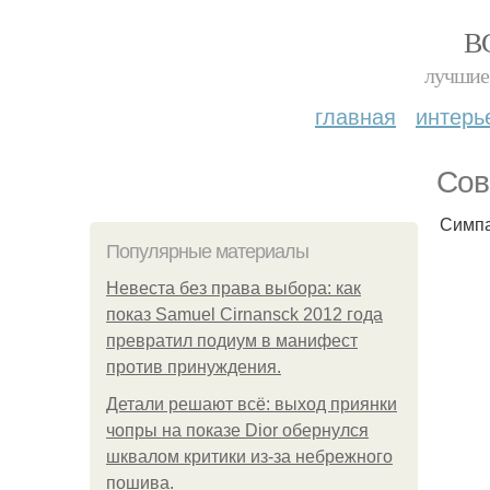
В
лучшие 
главная
интерь
Сов
Симпа
Популярные материалы
Невеста без права выбора: как
показ Samuel Cirnansck 2012 года
превратил подиум в манифест
против принуждения.
Детали решают всё: выход приянки
чопры на показе Dior обернулся
шквалом критики из-за небрежного
пошива.