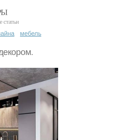
РЫ
е статьи
зайна
мебель
декором.