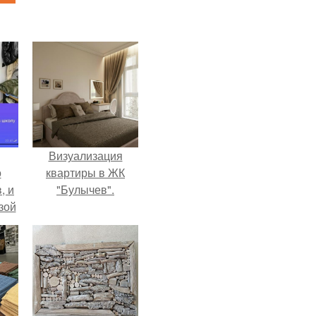
Визуализация
о
квартиры в ЖК
, и
"Булычев".
зой
ы.