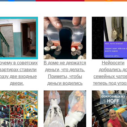
очему в советских
В доме не держатся
Нейросети
вартирах ставили
деньги, что делать.
добрались д
разу две входные
Приметы, чтобы
семейных чатов
двери.
деньги водились
теперь под угро
мамины нерв