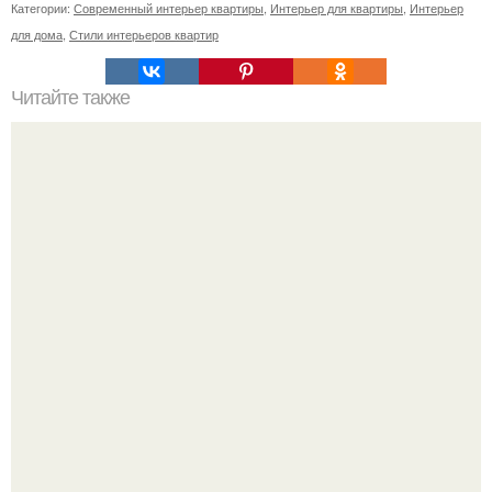
Категории:
Современный интерьер квартиры
,
Интерьер для квартиры
,
Интерьер
для дома
,
Стили интерьеров квартир
Читайте также
Резьба по дереву в стиле барокко. Резьба по дереву:
стилистические направления и характерные узоры.