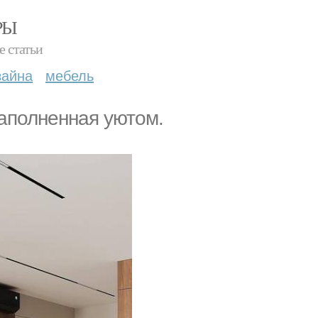
РЫ
е статьи
зайна
мебель
аполненная уютом.