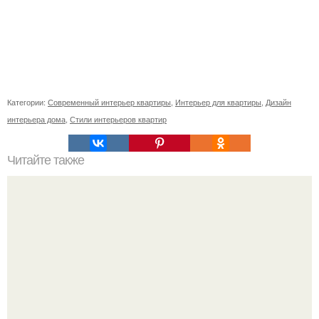
Категории:
Современный интерьер квартиры
,
Интерьер для квартиры
,
Дизайн
интерьера дома
,
Стили интерьеров квартир
Читайте также
Как поставить кровать в спальне. Влияние обстановки на
сон