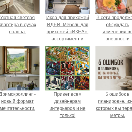
Уютная светлая
Икеа для прихожей
В сети продолж
квартира в лучах
ИДЕИ. Мебель для
обсуждать
солнца.
прихожей «ИКЕА»:
изменения в
ассортимент и
внешности
функциональные
актрисы.
особенности
Дримскроллинг -
Привет всем
5 ошибок в
новый формат
дизайнерам
планировке, из
мечтательности.
интерьеров и не
которых вы тер
только!
метры.