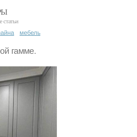
РЫ
е статьи
зайна
мебель
ой гамме.