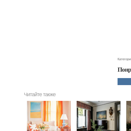
Категори
Понр
Читайте также