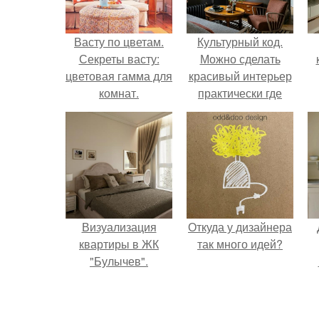
Васту по цветам.
Культурный код.
Секреты васту:
Можно сделать
цветовая гамма для
красивый интерьер
комнат.
практически где
угодно.
Визуализация
Откуда у дизайнера
квартиры в ЖК
так много идей?
"Булычев".