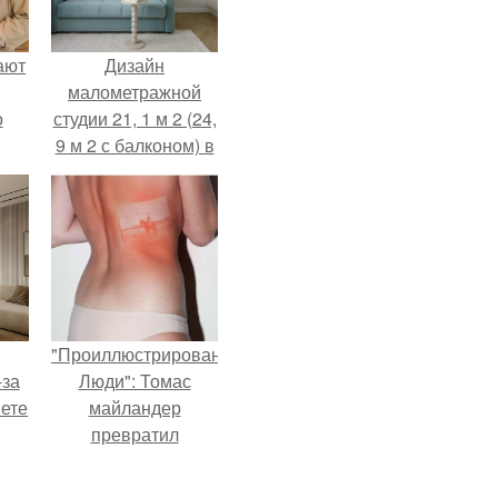
ают
Дизайн
малометражной
о
студии 21, 1 м 2 (24,
9 м 2 с балконом) в
Краснодаре.
"Проиллюстрированные
-за
Люди": Томас
яете
майландер
превратил
солнечные ожоги в
арт - объект.