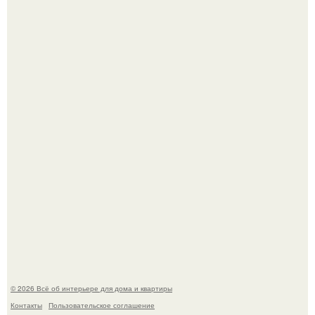
В Японии бесплатно раздают дома самураев - звучит как
план на новую жизнь.
Опишите интерьер кухни в 2-3 словах.
© 2026 Всё об интерьере для дома и квартиры
Контакты
Пользовательское соглашение