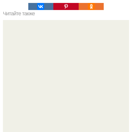
Читайте также
Как поставить кровать в спальне. Влияние обстановки на
сон
Привет всем дизайнерам интерьеров и не только!