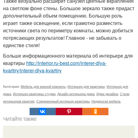
Также визуально расширит санузел цветные вкрапления
на светлом фоне стены. Большое зеркало также придаст
дополнительный объем помещению. Большую роль
играет также освещение, если грамотно разместить
источники света по периметру комнаты, можно добиться
потрясающих результатов! Главное - не забывать о
единстве стиля!
Больше информационного материала об интерьере для
квартиры
http://interior.ru-best.com/interer-dlya-
kvartiry/interer-dlya-kvartiry
Категории:
Мебель для ванной комнаты
,
Интерьер для квартиры
,
Интерьер для
дома
,
Интерьер квартиры студии
,
Дизайн интерьера дома
,
Идеи дизайна
,
Стили
интерьеров квартир
,
Современный интерьер квартиры
,
Недорогая мебель
Читайте также