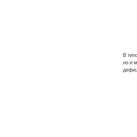
В тип
но и 
дефиц