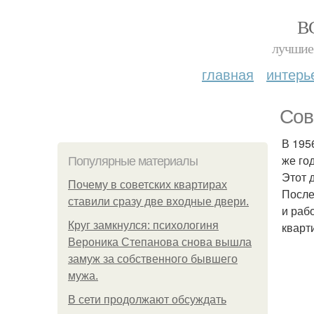
В
лучшие 
главная
интерь
Сов
В 195
же го
Популярные материалы
Этот 
Почему в советских квартирах
После
ставили сразу две входные двери.
и раб
Круг замкнулся: психологиня
кварт
Вероника Степанова снова вышла
замуж за собственного бывшего
мужа.
В сети продолжают обсуждать