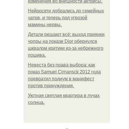
изменения во внешности актрисы.
Нейросети добрались до семейных
чатов, и теперь под угрозой
мамины нервы.
Детали решают всё: выход приянки
чопры на показе Dior обернулся
шквалом критики из-за небрежного
пошива.
Невеста без права выбора: как
показ Samuel Cirnansck 2012 года
превратил подиум в манифест
против принуждения.
Уютная светлая квартира в лучах
солнца.