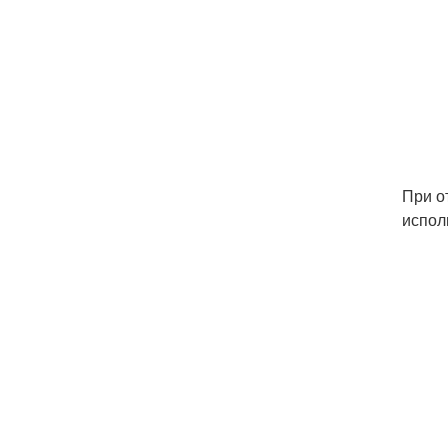
При о
испол