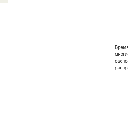
Время
многи
распр
распр