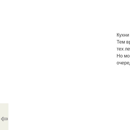
Кухни
Тем в
тех л
Но мо
очере
⇦