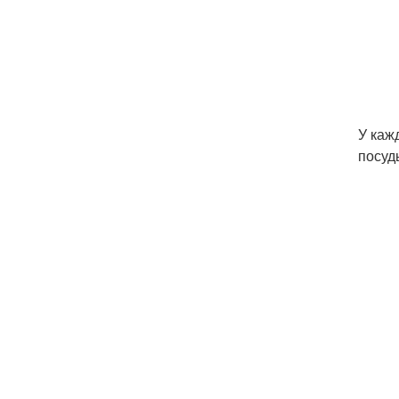
У каж
посуд