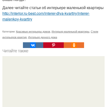
Далее читайте статьи об интерьере маленькой квартиры
http://interior.ru-best.com/interer-dlya-kvartiry/interer-
malenkoy-kvartiry
Категории:
Красивые интерьеры домов
,
Интерьер маленькой квартиры
,
Стили
интерьеров квартир
,
Интерьер дачного дома
Читайте также
Как загадывать желания, что бы они исполнялись!