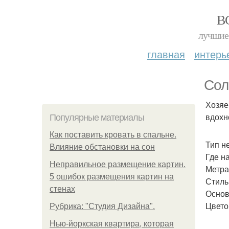
В
лучшие 
главная
интерь
Сол
Хозяе
вдохн
Популярные материалы
Как поставить кровать в спальне.
Тип н
Влияние обстановки на сон
Где н
Неправильное размещение картин.
Метра
5 ошибок размещения картин на
Стиль
стенах
Основ
Цвето
Рубрика: "Студия Дизайна".
Нью-йоркская квартира, которая