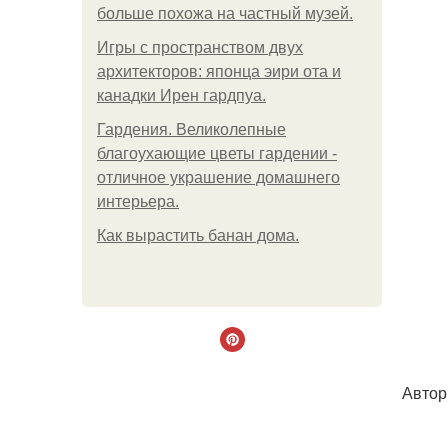
больше похожа на частный музей.
Игры с пространством двух
архитекторов: японца эири ота и
канадки Ирен гардпуа.
Гардения. Великолепные
благоухающие цветы гардении -
отличное украшение домашнего
интерьера.
Как вырастить банан дома.
Авторы