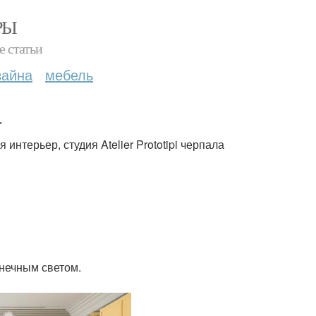
РЫ
е статьи
зайна
мебель
.
интерьер, студия Atelier Prototipi черпала
лнечным светом.