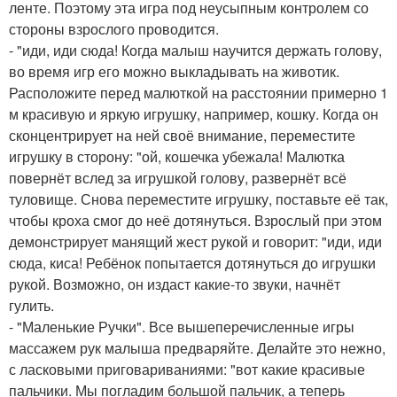
ленте. Поэтому эта игра под неусыпным контролем со
стороны взрослого проводится.
- "иди, иди сюда! Когда малыш научится держать голову,
во время игр его можно выкладывать на животик.
Расположите перед малюткой на расстоянии примерно 1
м красивую и яркую игрушку, например, кошку. Когда он
сконцентрирует на ней своё внимание, переместите
игрушку в сторону: "ой, кошечка убежала! Малютка
повернёт вслед за игрушкой голову, развернёт всё
туловище. Снова переместите игрушку, поставьте её так,
чтобы кроха смог до неё дотянуться. Взрослый при этом
демонстрирует манящий жест рукой и говорит: "иди, иди
сюда, киса! Ребёнок попытается дотянуться до игрушки
рукой. Возможно, он издаст какие-то звуки, начнёт
гулить.
- "Маленькие Ручки". Все вышеперечисленные игры
массажем рук малыша предваряйте. Делайте это нежно,
с ласковыми приговариваниями: "вот какие красивые
пальчики. Мы погладим большой пальчик, а теперь