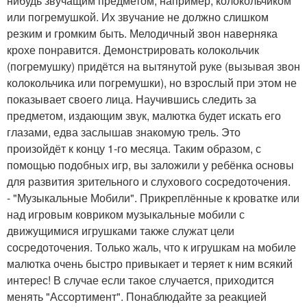
нибудь звучащим предметом, например, колокольчиком
или погремушкой. Их звучание не должно слишком
резким и громким быть. Мелодичный звон наверняка
крохе понравится. Демонстрировать колокольчик
(погремушку) придётся на вытянутой руке (вызывая звон
колокольчика или погремушки), но взрослый при этом не
показывает своего лица. Научившись следить за
предметом, издающим звук, малютка будет искать его
глазами, едва заслышав знакомую трель. Это
произойдёт к концу 1-го месяца. Таким образом, с
помощью подобных игр, вы заложили у ребёнка основы
для развития зрительного и слухового сосредоточения.
- "Музыкальные Мобили". Прикреплённые к кроватке или
над игровым ковриком музыкальные мобили с
движущимися игрушками также служат цели
сосредоточения. Только жаль, что к игрушкам на мобиле
малютка очень быстро привыкает и теряет к ним всякий
интерес! В случае если такое случается, приходится
менять "Ассортимент". Понаблюдайте за реакцией