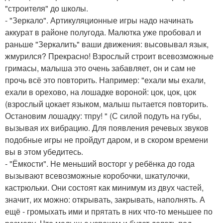
"строителя" до школы.
- "Зеркало". Артикуляционные игры надо начинать
аккурат в районе полугода. Малютка уже пробовал и
раньше "Зеркалить" ваши движения: высовывал язык,
жмурился? Прекрасно! Взрослый строит всевозможные
гримасы, малыша это очень забавляет, он и сам не
прочь всё это повторить. Например: "ехали мы ехали,
ехали в орехово, на лошадке вороной: цок, цок, цок
(взрослый цокает языком, малыш пытается повторить.
Остановим лошадку: тпру! " (С силой подуть на губы,
вызывая их вибрацию. Для появления речевых звуков
подобные игры не пройдут даром, и в скором времени
вы в этом убедитесь.
- "Ёмкости". Не меньший восторг у ребёнка до года
вызывают всевозможные коробочки, шкатулочки,
кастрюльки. Они состоят как минимум из двух частей,
значит, их можно: открывать, закрывать, наполнять. А
ещё - громыхать ими и прятать в них что-то меньшее по