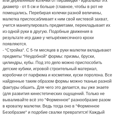
или деревянные колечки от пирамидки - идеальны! Их
диаметр - от 5 см и больше (главное, чтобы в рот не
помещались. Перебирая колечки разной величины,
малютка приспосабливает к ним свой кистевой захват,
учится манипулировать предметами, перекладывает их
из одной руки в другую. Подобные движения в
результате игр даже у четырёхмесячного крохи
появляются.
- "Стройка". С 5-ти месяцев в руки малютки вкладывают
предметы "Неудобной" формы: призмы, бруски,
цилиндры, кубы. Под это дело можно приспособить
детские кубики, игровой строительный материал,
коробочки от парфюма и косметики, куски поролона. Все
найденные таким образом формы можно тканью разной
фактуры обшить. Для чего это делается, вы уже знаете
(для развития кинестетических ощущений. Только не
вываливайте всё это "Форменное" разнообразие разом
в кроватку малютки. Ведь тогда оно в "Форменное
Безобразие" и подобие свалки превратится! Каждый