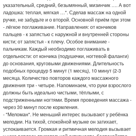
указательный, средний, безымянный, мизинчик …. А вот
ладошка: теплая, мягкая …". Сделав массаж на одной
ручке, не забудьте и о второй. Основной приём при этом
- лёгкое поглаживание. Направления: от кончиков
пальцев - к запястью с наружной и внутренней стороны
кисти; от запястья - к плечу. Особое внимание -
пальчикам. Каждый необходимо поглаживать в
отдельности: от кончика (подушечки, ногтевой фаланги)
до основания, круговыми движениями. Длительность
подобных процедур 5 минут (1 месяц), 10 минут (2-3
месяца. Количество повторов каждого массажного
движения три - четыре. Напоминаем, что руки взрослого
должны быть идеально чистыми, тёплыми, с
подстриженными ногтями. Время проведения массажа -
через 30 минут после кормления.
- "Меломан". Не меньший интерес вызывают у ребёнка
мелодии. На тихой, спокойной музыке он затихает,
успокаивается. Громкая и ритмичная мелодия вызывает