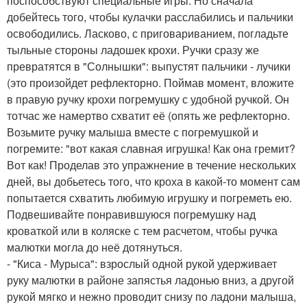
поспособствуют специальные игры. Но сначала
добейтесь того, чтобы кулачки расслабились и пальчики
освободились. Ласково, с приговариванием, погладьте
тыльные стороны ладошек крохи. Ручки сразу же
превратятся в "Солнышки": выпустят пальчики - лучики
(это произойдет рефлекторно. Поймав момент, вложите
в правую ручку крохи погремушку с удобной ручкой. Он
тотчас же намертво схватит её (опять же рефлекторно.
Возьмите ручку малыша вместе с погремушкой и
погремите: "вот какая славная игрушка! Как она гремит?
Вот как! Проделав это упражнение в течение нескольких
дней, вы добьетесь того, что кроха в какой-то момент сам
попытается схватить любимую игрушку и погреметь ею.
Подвешивайте понравившуюся погремушку над
кроваткой или в коляске с тем расчетом, чтобы ручка
малютки могла до неё дотянуться.
- "Киса - Мурыса": взрослый одной рукой удерживает
руку малютки в районе запястья ладонью вниз, а другой
рукой мягко и нежно проводит снизу по ладони малыша,