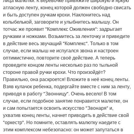
лица малютки. К верёвочке привяжите широкую и яркую
атласную ленту, конец которой должен свободно свисать
и быть доступен ручкам крохи. Наклонитесь над
колыбелькой, заговорите и улыбнитесь малышу. Он
тотчас же проявит "Комплекс Оживления": задрыгает
ручками и ножками. Возьмитесь за ленточку и приведите
в действие весь звучащий "Комплекс". Только в том
случае, если малыш не испугался звона и настроен
оптимистично, повторите своё действие. А теперь
проведите концом ленты несколько раз по тыльной
стороне правой ручки крохи. Что произойдёт?
Правильно, она раскроется! Вложите в неё конец ленты.
Взяв кулачок ребенка, подергайте вместе с ним за ленту,
приводя в работу "Звонницу". Очень весело! В том
случае, если подобное занятие понравится малютке, он
и сам попытается освоить искусство "Звонаря" и,
ухватив конец ленты, начнет приводить в действие свой
"оркестр". Но помните, оставлять малютку наедите с
этим комплексом небезопасно: он может запутаться в