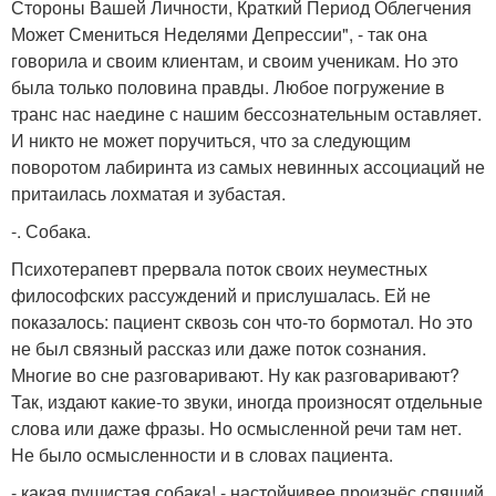
Стороны Вашей Личности, Краткий Период Облегчения
Может Смениться Неделями Депрессии", - так она
говорила и своим клиентам, и своим ученикам. Но это
была только половина правды. Любое погружение в
транс нас наедине с нашим бессознательным оставляет.
И никто не может поручиться, что за следующим
поворотом лабиринта из самых невинных ассоциаций не
притаилась лохматая и зубастая.
-. Собака.
Психотерапевт прервала поток своих неуместных
философских рассуждений и прислушалась. Ей не
показалось: пациент сквозь сон что-то бормотал. Но это
не был связный рассказ или даже поток сознания.
Многие во сне разговаривают. Ну как разговаривают?
Так, издают какие-то звуки, иногда произносят отдельные
слова или даже фразы. Но осмысленной речи там нет.
Не было осмысленности и в словах пациента.
- какая пушистая собака! - настойчивее произнёс спящий