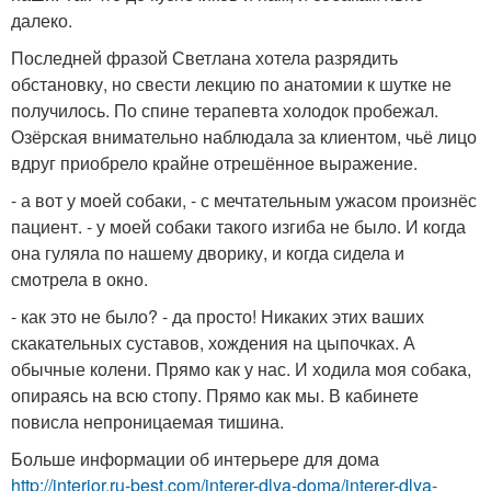
далеко.
Последней фразой Светлана хотела разрядить
обстановку, но свести лекцию по анатомии к шутке не
получилось. По спине терапевта холодок пробежал.
Озёрская внимательно наблюдала за клиентом, чьё лицо
вдруг приобрело крайне отрешённое выражение.
- а вот у моей собаки, - с мечтательным ужасом произнёс
пациент. - у моей собаки такого изгиба не было. И когда
она гуляла по нашему дворику, и когда сидела и
смотрела в окно.
- как это не было? - да просто! Никаких этих ваших
скакательных суставов, хождения на цыпочках. А
обычные колени. Прямо как у нас. И ходила моя собака,
опираясь на всю стопу. Прямо как мы. В кабинете
повисла непроницаемая тишина.
Больше информации об интерьере для дома
http://interior.ru-best.com/interer-dlya-doma/interer-dlya-