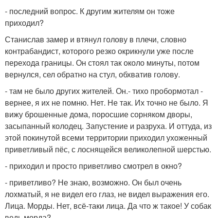
- последний вопрос. К другим жителям он тоже
приходил?
Станислав замер и втянул голову в плечи, словно
контрабандист, которого резко окрикнули уже после
перехода границы. Он стоял так около минуты, потом
вернулся, сел обратно на стул, обхватив голову.
- там не было других жителей. Он.- тихо пробормотал -
вернее, я их не помню. Нет. Не так. Их точно не было. Я
вижу брошенные дома, поросшие сорняком дворы,
засыпанный колодец. Запустение и разруха. И оттуда, из
этой покинутой всеми территории приходил ухоженный
приветливый пёс, с лоснящейся великолепной шерстью.
- приходил и просто приветливо смотрел в окно?
- приветливо? Не знаю, возможно. Он был очень
лохматый, я не видел его глаз, не видел выражения его.
Лица. Морды. Нет, всё-таки лица. Да что ж такое! У собак
ведь морда?