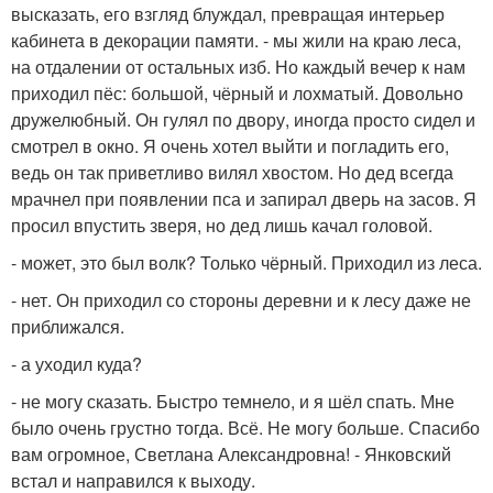
высказать, его взгляд блуждал, превращая интерьер
кабинета в декорации памяти. - мы жили на краю леса,
на отдалении от остальных изб. Но каждый вечер к нам
приходил пёс: большой, чёрный и лохматый. Довольно
дружелюбный. Он гулял по двору, иногда просто сидел и
смотрел в окно. Я очень хотел выйти и погладить его,
ведь он так приветливо вилял хвостом. Но дед всегда
мрачнел при появлении пса и запирал дверь на засов. Я
просил впустить зверя, но дед лишь качал головой.
- может, это был волк? Только чёрный. Приходил из леса.
- нет. Он приходил со стороны деревни и к лесу даже не
приближался.
- а уходил куда?
- не могу сказать. Быстро темнело, и я шёл спать. Мне
было очень грустно тогда. Всё. Не могу больше. Спасибо
вам огромное, Светлана Александровна! - Янковский
встал и направился к выходу.