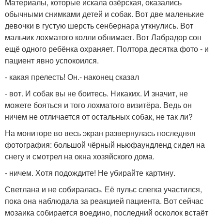
Материалы, которые искала озёрская, оказались
обычными снимками детей и собак. Вот две маленькие
девочки в густую шерсть сенбернара уткнулись. Вот
мальчик лохматого колли обнимает. Вот Лабрадор сон
ещё одного ребёнка охраняет. Полтора десятка фото - и
пациент явно успокоился.
- какая прелесть! Он.- наконец сказал
- вот. И собак вы не боитесь. Никаких. И значит, не
можете бояться и того лохматого визитёра. Ведь он
ничем не отличается от остальных собак, не так ли?
На мониторе во весь экран развернулась последняя
фотография: большой чёрный ньюфаундленд сидел на
снегу и смотрел на окна хозяйского дома.
- ничем. Хотя подождите! Не убирайте картину.
Светлана и не собиралась. Её пульс слегка участился,
пока она наблюдала за реакцией пациента. Вот сейчас
мозаика собирается воедино, последний осколок встаёт