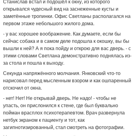
Станислав встал и подошёл к окну, из которого
открывался чудесный вид на заснеженные кусты и
заметённые тропинки. Офис Светланы располагался на
первом этаже небольшого жилого дома.
- у вас хорошее воображение. Как думаете, если бы
сейчас собака и в самом деле подошла к окошку, вы бы
вышли к ней? А я пока пойду и открою для вас дверь. - с
этими словами Светлана демонстративно поднялась из-
за стола и пошла к выходу.
Секунда напряжённого молчания. Янковский что-то
нарисовал перед мысленным взором и как ошпаренный
отскочил от окна.
- нет! Нет! Не открывай дверь. Не надо! - чтобы не
упасть, он прислонился к стене, где был буквально
пойман врасплох психотерапевтом. Врач развернула
нетбук экраном к пациенту и тот, как
загипнотизированный, стал смотреть на фотографии.