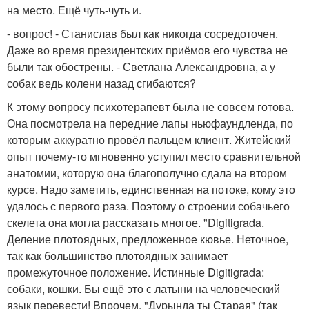
на место. Ещё чуть-чуть и.
- вопрос! - Станислав был как никогда сосредоточен.
Даже во время президентских приёмов его чувства не
были так обострены. - Светлана Александровна, а у
собак ведь колени назад сгибаются?
К этому вопросу психотерапевт была не совсем готова.
Она посмотрела на передние лапы ньюфаундленда, по
которым аккуратно провёл пальцем клиент. Житейский
опыт почему-то мгновенно уступил место сравнительной
анатомии, которую она благополучно сдала на втором
курсе. Надо заметить, единственная на потоке, кому это
удалось с первого раза. Поэтому о строении собачьего
скелета она могла рассказать многое. "Digitigrada.
Деление плотоядных, предложенное кювье. Неточное,
так как большинство плотоядных занимает
промежуточное положение. Истинные Digitigrada:
собаки, кошки. Бы ещё это с латыни на человеческий
язык перевести! Впрочем, "Дурында ты Старая" (так