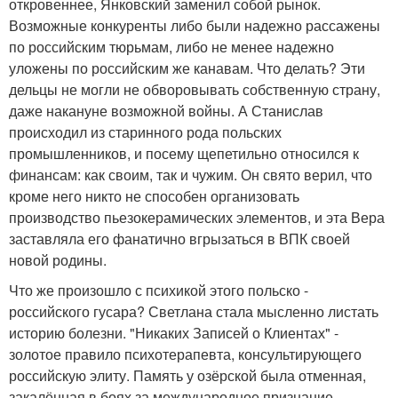
откровеннее, Янковский заменил собой рынок.
Возможные конкуренты либо были надежно рассажены
по российским тюрьмам, либо не менее надежно
уложены по российским же канавам. Что делать? Эти
дельцы не могли не обворовывать собственную страну,
даже накануне возможной войны. А Станислав
происходил из старинного рода польских
промышленников, и посему щепетильно относился к
финансам: как своим, так и чужим. Он свято верил, что
кроме него никто не способен организовать
производство пьезокерамических элементов, и эта Вера
заставляла его фанатично вгрызаться в ВПК своей
новой родины.
Что же произошло с психикой этого польско -
российского гусара? Светлана стала мысленно листать
историю болезни. "Никаких Записей о Клиентах" -
золотое правило психотерапевта, консультирующего
российскую элиту. Память у озёрской была отменная,
закалённая в боях за международное признание.