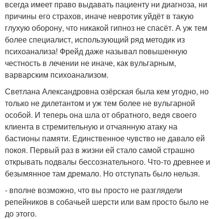
всегда имеет право выдавать пациенту ни диагноза, ни
причины его страхов, иначе невротик уйдёт в такую
глухую оборону, что никакой гипноз не спасёт. А уж тем
более специалист, использующий ряд методик из
психоанализа! Фрейд даже называл повышенную
честность в лечении не иначе, как вульгарным,
варварским психоанализом.
Светлана Александровна озёрская была кем угодно, но
только не дилетантом и уж тем более не вульгарной
особой. И теперь она шла от обратного, ведя своего
клиента в стремительную и отчаянную атаку на
бастионы памяти. Единственное чувство не давало ей
покоя. Первый раз в жизни ей стало самой страшно
открывать подвалы бессознательного. Что-то древнее и
безымянное там дремало. Но отступать было нельзя.
- вполне возможно, что вы просто не разглядели
репейников в собачьей шерсти или вам просто было не
до этого.