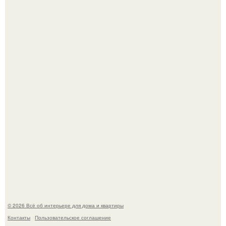
Среди сосен. Этот дом словно вырос среди деревьев, и
жизнь здесь течет в собственном ритме - спокойно, без
спешки и лишнего шума.
Дримскроллинг - новый формат мечтательности.
© 2026 Всё об интерьере для дома и квартиры
Контакты
Пользовательское соглашение