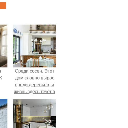
я
Среди сосен. Этот
К
дом словно вырос
среди деревьев, и
жизнь здесь течет в
собственном ритме
- спокойно, без
спешки и лишнего
шума.