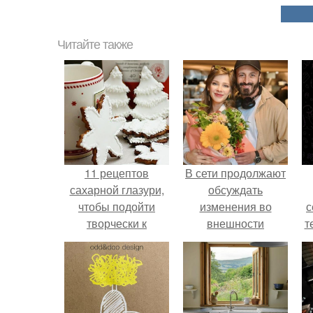
Читайте также
11 рецептов
В сети продолжают
сахарной глазури,
обсуждать
чтобы подойти
изменения во
с
творчески к
внешности
т
украшению
актрисы.
печенюшек.