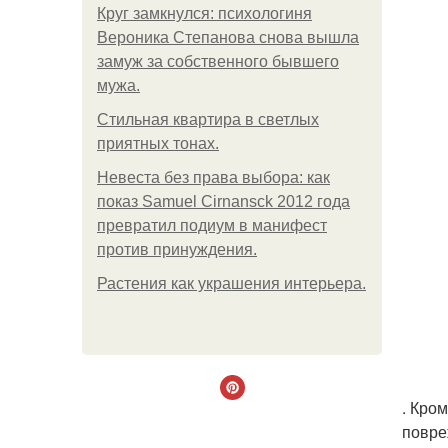
Круг замкнулся: психологиня
Вероника Степанова снова вышла
замуж за собственного бывшего
мужа.
Стильная квартира в светлых
приятных тонах.
Невеста без права выбора: как
показ Samuel Cirnansck 2012 года
превратил подиум в манифест
против принуждения.
Растения как украшения интерьера.
. Кро
повре