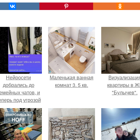
Нейросети
Маленькая ванная
Визуализаци
добрались до
комнат 3. 5 кв.
квартиры в Ж
емейных чатов, и
"Булычев".
еперь под угрозой
мамины нервы.