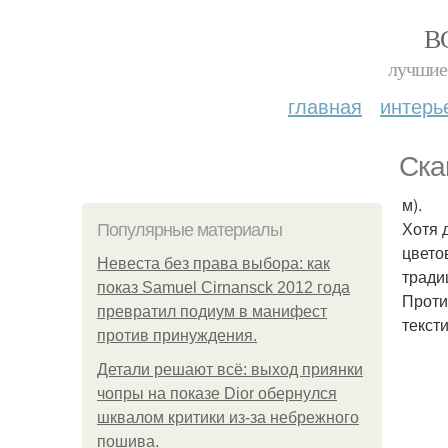
В
лучшие 
главная
интерь
Ска
м).
Хотя 
Популярные материалы
цвето
Невеста без права выбора: как
тради
показ Samuel Cirnansck 2012 года
Проти
превратил подиум в манифест
тексти
против принуждения.
Детали решают всё: выход приянки
чопры на показе Dior обернулся
шквалом критики из-за небрежного
пошива.