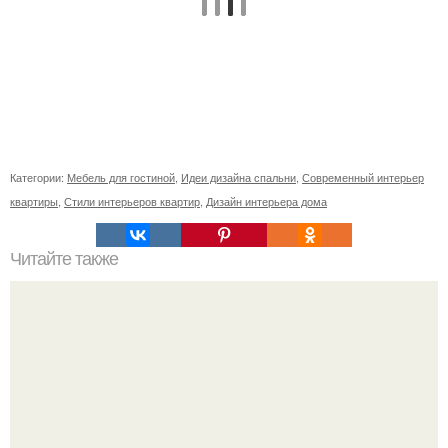
Категории:
Мебель для гостиной
,
Идеи дизайна спальни
,
Современный интерьер
квартиры
,
Стили интерьеров квартир
,
Дизайн интерьера дома
Читайте также
Резьба по дереву в стиле барокко. Резьба по дереву: