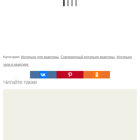
Категории:
Интерьер для квартиры
,
Современный интерьер квартиры
,
Интерьер
зала в квартире
Читайте также
Шкаф купе в прихожую с обувницей. Закрытые модели