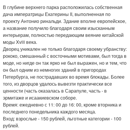
В глубине верхнего парка расположилась собственная
дача императрицы Екатерины II, выполненная по
проекту Антонио ринальди. Здание вполне европейское,
а название получило благодаря своим изысканным
интерьерам, полностью передающим веяние китайской
моды Xviii века.
Дворец уникален не только благодаря своему убранству:
рококо, смешанный с восточными мотивами, был тогда в
моде, но нигде он так ярко не был выражен, но и тем, что
он был одним из немногих зданий в пригородах
Петербурга, не пострадавших во время блокады. Более
того, из дворцов удалось вывезти практически все
ценности (часть оказалась в Сарапуле, часть - в
эрмитаже и исаакиевском соборе.
Время: ежедневно с 11: 00 до 16: 00, кроме вторника и
последнего понедельника каждого месяца.
Вход: взрослые - 150 рублей, льготные категории - 100
рублей.