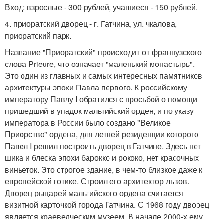
Вход: взрослые - 300 рублей, учащиеся - 150 рублей.
4. приоратский дворец - г. Гатчина, ул. чкалова,
приоратский парк.
Название "Приоратский" происходит от французского
слова Prieure, что означает "маленький монастырь".
Это один из главных и самых интересных памятников
архитектуры эпохи Павла первого. К российскому
императору Павлу I обратился с просьбой о помощи
пришедший в упадок мальтийский орден, и по указу
императора в России было создано "Великое
Приорство" ордена, для летней резиденции которого
Павел I решил построить дворец в Гатчине. Здесь нет
шика и блеска эпохи барокко и рококо, нет красочных
виньеток. Это строгое здание, в чем-то близкое даже к
европейской готике. Строил его архитектор львов.
Дворец рыцарей мальтийского ордена считается
визитной карточкой города Гатчина. С 1968 году дворец
является краеведческим музеем. В начале 2000-х ему