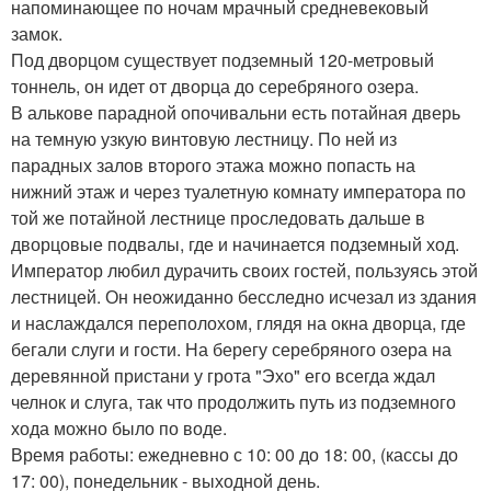
напоминающее по ночам мрачный средневековый
замок.
Под дворцом существует подземный 120-метровый
тоннель, он идет от дворца до серебряного озера.
В алькове парадной опочивальни есть потайная дверь
на темную узкую винтовую лестницу. По ней из
парадных залов второго этажа можно попасть на
нижний этаж и через туалетную комнату императора по
той же потайной лестнице проследовать дальше в
дворцовые подвалы, где и начинается подземный ход.
Император любил дурачить своих гостей, пользуясь этой
лестницей. Он неожиданно бесследно исчезал из здания
и наслаждался переполохом, глядя на окна дворца, где
бегали слуги и гости. На берегу серебряного озера на
деревянной пристани у грота "Эхо" его всегда ждал
челнок и слуга, так что продолжить путь из подземного
хода можно было по воде.
Время работы: ежедневно с 10: 00 до 18: 00, (кассы до
17: 00), понедельник - выходной день.