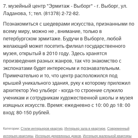
7. музейный центр "Эрмитаж - Выборг" - г. Выборг, ул.
Ладанова, 1; тел. (81378) 2-72-82.
Познакомиться с шедеврами искусства, признанными по
всему миру, можно не , внимание, только в
петербургском эрмитаже. Будучи в Выборге, любой
желающий может посетить филиал государственного
музея, открытый в 2010 году. Здесь хранятся
произведения разных жанров, так что знакомство с
экспонатами будет интересным и познавательным.
Примечательно и то, что центр расположился под
крышей уникального здания, руку к которому приложил
архитектор Уно ульберг - когда-то строение служило
ученикам и сотрудникам художественной школы и музея
изящных искусств. Время: ежедневно с 10: 00 до 18: 00
вход: 80-150 рублей.
Категории:
Стили интерьеров квартир
,
Интерьер зала в квартире
,
Современный
интерьер квартиры
,
Интерьер деревянных домов
,
Интерьер маленькой квартиры