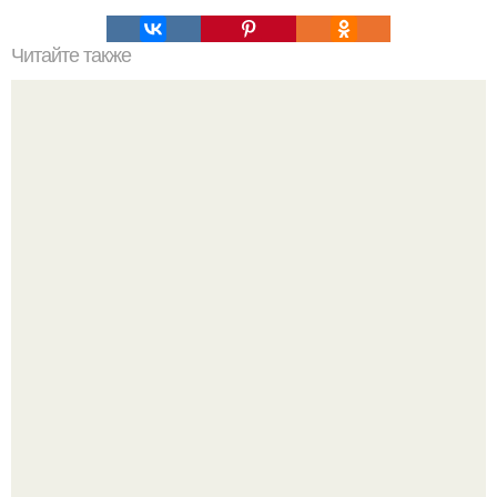
Читайте также
Гороскоп свадьбы. Посмотрите под каким знаком
совершилось (или свершится) ваше бракосочетание.