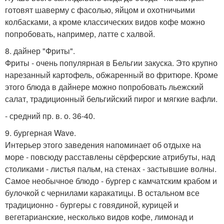
готовят шаверму с фасолью, яйцом и охотничьими
колбасками, а кроме классических видов кофе можно
попробовать, например, латте с халвой.
8. дайнер "Фриты".
Фриты - очень популярная в Бельгии закуска. Это крупно
нарезанный картофель, обжаренный во фритюре. Кроме
этого блюда в дайнере можно попробовать льежский
салат, традиционный бельгийский пирог и мягкие вафли.
- средний пр. в. о. 36-40.
9. бургерная Wave.
Интерьер этого заведения напоминает об отдыхе на
море - повсюду расставлены сёрферские атрибуты, над
столиками - листья пальм, на стенах - застывшие волны.
Самое необычное блюдо - бургер с камчатским крабом и
булочкой с чернилами каракатицы. В остальном все
традиционно - бургеры с говядиной, курицей и
вегетарианские, несколько видов кофе, лимонад и