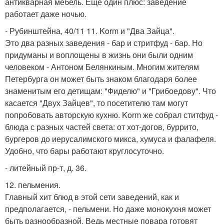
антикварная мебель. Ещё один плюс: заведение
работает даже ночью.
- Рубинштейна, 40/11 11. Korm и "Два Зайца".
Это два разных заведения - бар и стритфуд - бар. Но
придуманы и воплощены в жизнь они были одним
человеком - Антоном Белянкиным. Многим жителям
Петербурга он может быть знаком благодаря более
знаменитым его детищам: "Фиделю" и "Грибоедову". Что
касается "Двух Зайцев", то посетителю там могут
попробовать авторскую кухню. Korm же собрал ститфуд -
блюда с разных частей света: от хот-догов, буррито,
бургеров до иерусалимского микса, хумуса и фалафеля.
Удобно, что бары работают круглосуточно.
- литейный пр-т, д. 36.
12. пельмения.
Главный хит блюд в этой сети заведений, как и
предполагается, - пельмени. Но даже монокухня может
быть разнообразной. Ведь местные повара готовят