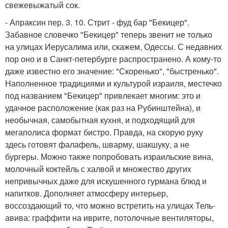
свежевыжатый сок.
- Апраксин пер. 3. 10. Стрит - фуд бар "Бекицер".
Забавное словечко "Бекицер" теперь звенит не только
на улицах Иерусалима или, скажем, Одессы. С недавних
пор оно и в Санкт-петербурге распространено. А кому-то
даже известно его значение: "Скоренько", "быстренько".
Наполненное традициями и культурой израиля, местечко
под названием "Бекицер" привлекает многим: это и
удачное расположение (как раз на Рубинштейна), и
необычная, самобытная кухня, и подходящий для
мегаполиса формат бистро. Правда, на скорую руку
здесь готовят фалафель, шварму, шакшуку, а не
бургеры. Можно также попробовать израильские вина,
молочный коктейль с халвой и множество других
непривычных даже для искушенного гурмана блюд и
напитков. Дополняет атмосферу интерьер,
воссоздающий то, что можно встретить на улицах Тель-
авива: граффити на иврите, потолочные вентиляторы,