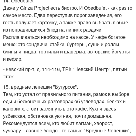
14. Obedbufet.
Даже у Ginza Project есть бистро. И Obedbufet - как раз то
самое место. Едва переступив порог заведения, его
гость получает карточку, а также право выбрать любые
из понравившихся блюд на линиях раздачи.
Расплачиваться необходимо на кассе. У кафе богатое
меню: это сэндвичи, стэйки, бургеры, суши и роллы,
блины и пицца, тортильи и шаверма, авторские йогурты
и кефир.
- невский пр-т, д. 114-116, ТРК "Невский Центр", пятый
этаж.
15. вредные лепешки "Бугурсок".
Тем, кто устал от правильного питания, рамок в выборе
еды и бесконечных разговорах об углеводах, белках и
калориях, стоит заглянуть в это кафе. Кухня здесь
узбекская, обстановка уютная, почти домашняя.
Рекомендуется всем, кто любит лагман, хворост,
чучвару. Главное блюдо - те самые "Вредные Лепешки",