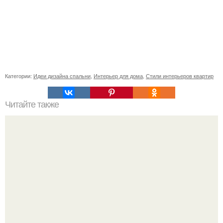
Категории:
Идеи дизайна спальни
,
Интерьер для дома
,
Стили интерьеров квартир
Читайте также
Резьба по дереву в стиле барокко. Резьба по дереву:
стилистические направления и характерные узоры.