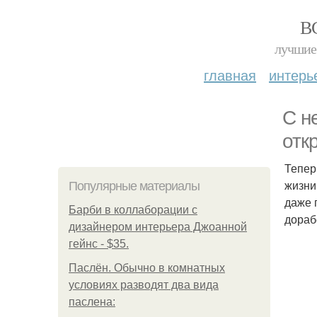
В
лучшие 
главная
интерь
С н
отк
Тепер
жизни
Популярные материалы
даже 
Барби в коллаборации с
дораб
дизайнером интерьера Джоанной
гейнс - $35.
Паслён. Обычно в комнатных
условиях разводят два вида
паслена: