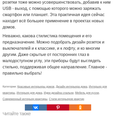
розетки тоже можно усовершенствовать, добавив к ним
USB - выход, с помощью которого можно заряжать
смартфон или планшет. Эта практичная идея сейчас
находит всё большее применение в проектах новых
домов.
Неважно, какова стилистика помещения и его
предназначение. Можно подобрать дизайн розеток и
выключателей и к классике, и к лофту, и ко многим
другим. Даже скрытые от посторонних глаз в
малодоступном углу, эти приборы будут выглядеть
стильно, поддерживая общее направление. Главное -
правильно выбрать!
Категории:
Красивые интерьеры домов
,
Дизайн интерьера дома
,
Интерьер для
квартиры
,
Интерьер для дома
,
Идеи дизайна спальни
,
Мебель для кухни
,
Современный интерьер квартиры
,
Стили интерьеров квартир
Читайте также