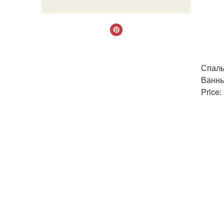
Спаль
Ванны
Price: