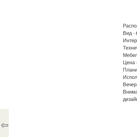
Распо
Вид - 
Интерь
Техни
Мебель
Цена -
Плани
Испол
Вечери
Внима
дизай
⇦