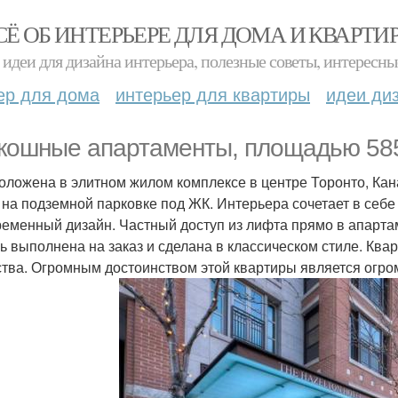
СЁ ОБ ИНТЕРЬЕРЕ ДЛЯ ДОМА И КВАРТИ
идеи для дизайна интерьера, полезные советы, интересны
ер для дома
интерьер для квартиры
идеи ди
кошные апартаменты, площадью 5
положена в элитном жилом комплексе в центре Торонто, Кан
 на подземной парковке под ЖК. Интерьера сочетает в себ
ременный дизайн. Частный доступ из лифта прямо в апартам
ь выполнена на заказ и сделана в классическом стиле. К
ства. Огромным достоинством этой квартиры является огро