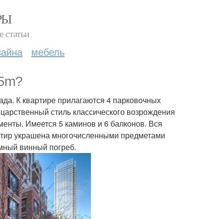
РЫ
е статьи
зайна
мебель
85m?
ада. К квартире прилагаются 4 парковочных
е царственный стиль классического возрождения
енты. Имеется 5 каминов и 6 балконов. Вся
вартир украшена многочисленными предметами
мный винный погреб.