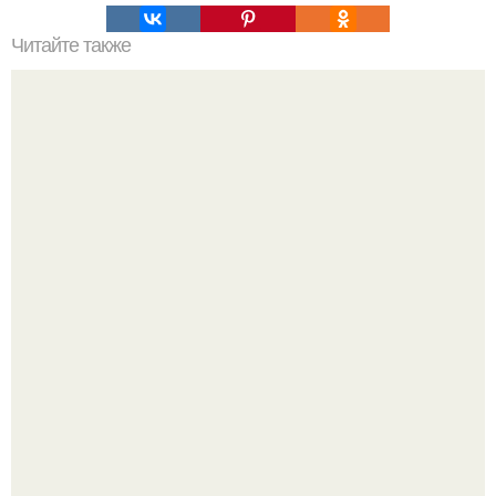
Читайте также
Сколько сохнут обои на флизелиновой основе после
поклейки. Когда высохнет клей?
Недавно сказали, что дизайну в ижгту учат лучше, чем в