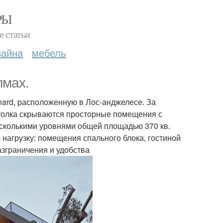
РЫ
е статьи
зайна
мебель
лмах.
nard, расположенную в Лос-анджелесе. За
толка скрываются просторные помещения с
сколькими уровнями общей площадью 370 кв.
нагрузку: помещения спального блока, гостиной
азграничения и удобства