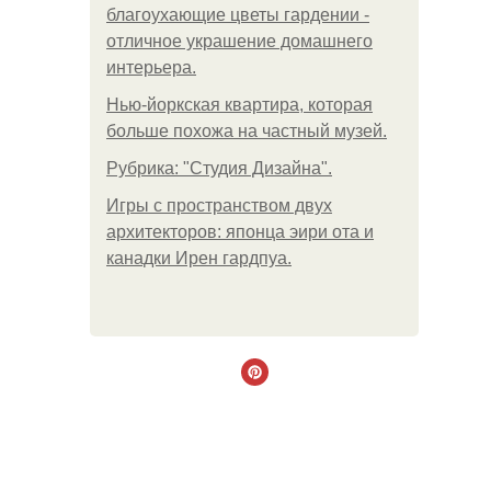
благоухающие цветы гардении -
отличное украшение домашнего
интерьера.
Нью-йоркская квартира, которая
больше похожа на частный музей.
Рубрика: "Студия Дизайна".
Игры с пространством двух
архитекторов: японца эири ота и
канадки Ирен гардпуа.