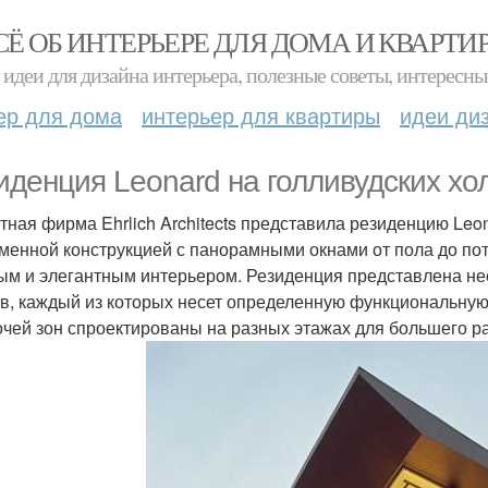
СЁ ОБ ИНТЕРЬЕРЕ ДЛЯ ДОМА И КВАРТИ
идеи для дизайна интерьера, полезные советы, интересны
ер для дома
интерьер для квартиры
идеи ди
иденция Leonard на голливудских хо
тная фирма Ehrlich Architects представила резиденцию Leo
менной конструкцией с панорамными окнами от пола до по
ым и элегантным интерьером. Резиденция представлена не
в, каждый из которых несет определенную функциональную 
очей зон спроектированы на разных этажах для большего р