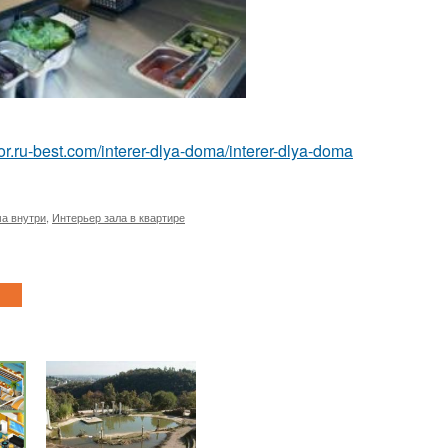
rior.ru-best.com/interer-dlya-doma/interer-dlya-doma
а внутри
,
Интерьер зала в квартире