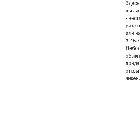
Здесь
вызыв
- нес
рикот
или н
3. "Бе
Небол
обыкн
прида
откры
чикен.