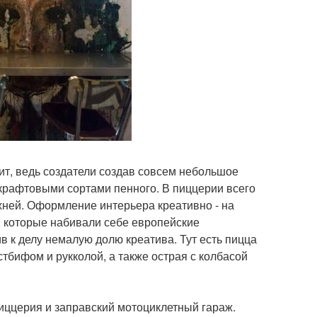
ит, ведь создатели создав совсем небольшое
 крафтовыми сортами пенного. В пиццерии всего
ухней. Оформление интерьера креативно - на
, которые набивали себе европейские
 к делу немалую долю креатива. Тут есть пицца
стбифом и рукколой, а также острая с колбасой
иццерия и заправский мотоциклетный гараж.