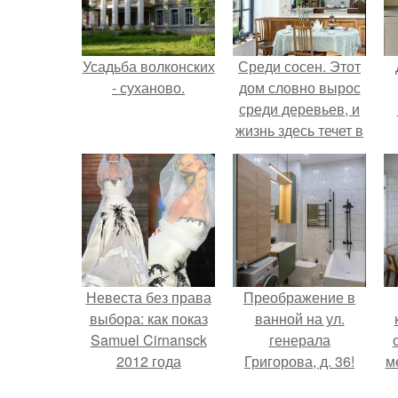
Усадьба волконских
Среди сосен. Этот
- суханово.
дом словно вырос
среди деревьев, и
жизнь здесь течет в
собственном ритме
- спокойно, без
спешки и лишнего
шума.
Невеста без права
Преображение в
выбора: как показ
ванной на ул.
Samuel Cirnansck
генерала
2012 года
Григорова, д. 36!
м
превратил подиум