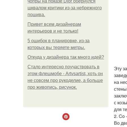
чопры на показе Dior обернулся
шквалом критики из-за небрежного
пошива.
Привет всем дизайнерам
интерьеров и не только!
5 ошибок в планировке, из-за
которых вы теряете метры.
Откуда у дизайнера так много идей?
Стало интересно поучаствовать в
Эту з
этом флешмобе - Artvsartist, хоть он
завед
не совсем про рукоделие, а больше
на не
про живопись, рисунок.
стены
заклю
с коз
для те
2. Co 
Во дв