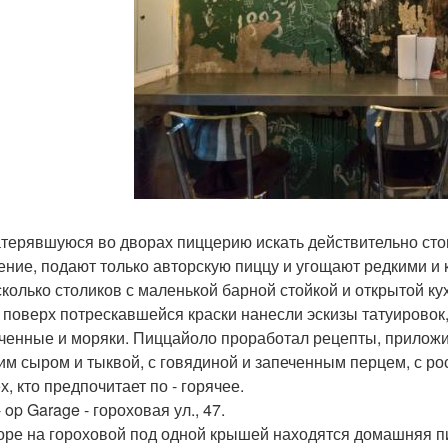
атерявшуюся во дворах пиццерию искать действительно сто
ение, подают только авторскую пиццу и угощают редкими и
сколько столиков с маленькой барной стойкой и открытой к
 поверх потрескавшейся краски нанесли эскизы татуировок
ченные и моряки. Пиццайоло проработал рецепты, приложив
ьим сыром и тыквой, с говядиной и запеченным перцем, с ро
х, кто предпочитает по - горячее.
- op Garage - гороховая ул., 47.
оре на гороховой под одной крышей находятся домашняя п