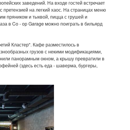
опейских заведений. На входе гостей встречает
с претензией на легкий хаос. На страницах меню
ким пряником и тыквой, пицца с грушей и
аза в Co - op Garage можно поиграть в бильярд
етий Кластер". Кафе разместилось в
азнообразных грузов с некими модификациями,
енили панорамным окном, а крышу превратили в
офейней (здесь есть еда - шаверма, бургеры,