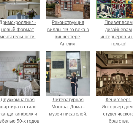
Дримскроллинг -
Реконструкция
Привет всем
новый формат
виллы 19-го века в
дизайнерам
мечтательности.
винчестере,
интерьеров и 
Англия.
только!
Двухкомнатная
Литературная
Кёнигсберг.
квартира в стиле
Москва. Дома -
Интерьер дом
сканди кинфолк и
музеи писателей.
студенческог
ебелью 50-х годов
братства
в высотке на
"Германия".