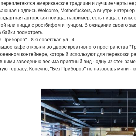
 переплетаются американские традиции и лучшие черты евр
ающая надпись Welcome, Motherfuckers, а внутри интерьер 
тандартная авторская поицца: например, есть пицца с тульс
той или пицца с ростбифом и тунцом. В ожидании своего зак
а байки посмотреть.
з Приборов" - 8-я советская ул., 4.
ьшое кафе открыли во дворе креативного пространства "Тр
овенном контейнере, который используют для перевозки р
вшими заведению весьма приятный вид - одну из стен зам
тую террасу. Конечно, "Без Приборов" не назовешь мини - к