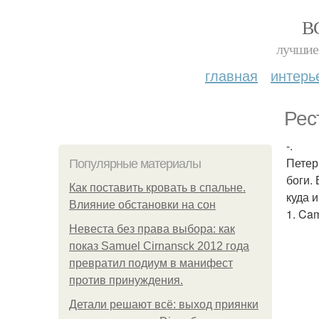
В
лучшие 
главная
интерь
Рес
-.
Петер
Популярные материалы
боги.
Как поставить кровать в спальне.
куда 
Влияние обстановки на сон
1. Cam
Невеста без права выбора: как
показ Samuel Cirnansck 2012 года
превратил подиум в манифест
против принуждения.
Детали решают всё: выход приянки