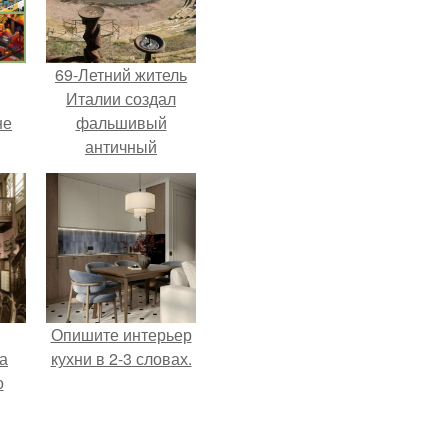
69-Летний житель
Италии создал
не
фальшивый
античный
амфитеатр и
долгое время
успешно выдавал
его за настоящее
историческое
наследие.
Опишите интерьер
а
кухни в 2-3 словах.
о