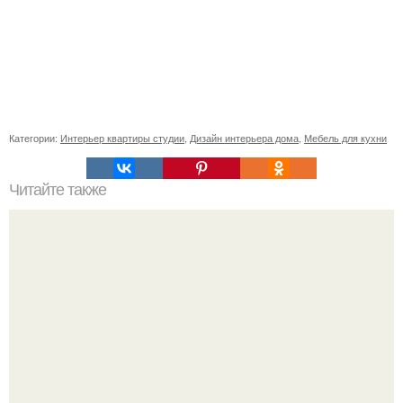
Категории:
Интерьер квартиры студии
,
Дизайн интерьера дома
,
Мебель для кухни
Читайте также
9 неожиданных применений обычной пищевой фольги.