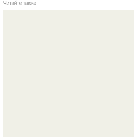
Читайте также
9 неожиданных применений обычной пищевой фольги.
Культурный код. Можно сделать красивый интерьер
практически где угодно.