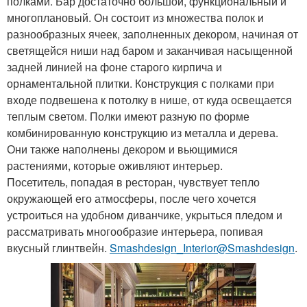
полками. Бар достаточно большой, функциональный и
многоплановый. Он состоит из множества полок и
разнообразных ячеек, заполненных декором, начиная от
светящейся ниши над баром и заканчивая насыщенной
задней линией на фоне старого кирпича и
орнаментальной плитки. Конструкция с полками при
входе подвешена к потолку в нише, от куда освещается
теплым светом. Полки имеют разную по форме
комбинированную конструкцию из металла и дерева.
Они также наполнены декором и вьющимися
растениями, которые оживляют интерьер.
Посетитель, попадая в ресторан, чувствует тепло
окружающей его атмосферы, после чего хочется
устроиться на удобном диванчике, укрыться пледом и
рассматривать многообразие интерьера, попивая
вкусный глинтвейн.
Smashdesign_Interior@Smashdesign
.