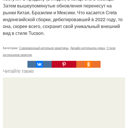
Затем вышеупомянутые обновления перенесут на
рынки Китая, Бразилии и Мексики. Что касается Creta
индонезийской сборки, дебютировавшей в 2022 году, то
она, скорее всего, сохранит свой уникальный внешний
вид в стиле Tucson.
Категории:
Современный интерьер квартиры
,
Дизайн интерьера дома
,
Стили
интерьеров квартир
Читайте также
Как заливать гипс в форму. Как разводить гипс: Все о