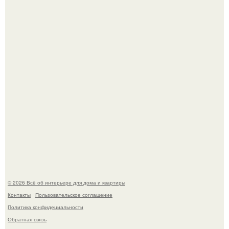
5 ошибок в планировке, из-за которых вы теряете метры.
"Проиллюстрированные Люди": Томас майландер
превратил солнечные ожоги в арт - объект.
© 2026 Всё об интерьере для дома и квартиры
Контакты
Пользовательское соглашение
Политика конфидециальности
Обратная связь