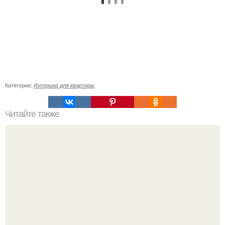
Категории:
Интерьер для квартиры
Читайте также
Неправильное размещение картин. 5 ошибок
размещения картин на стенах