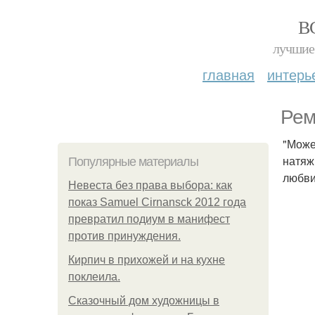
В
лучшие 
главная
интерь
Рем
"Може
натяж
Популярные материалы
любви
Невеста без права выбора: как
показ Samuel Cirnansck 2012 года
превратил подиум в манифест
против принуждения.
Кирпич в прихожей и на кухне
поклеила.
Сказочный дом художницы в